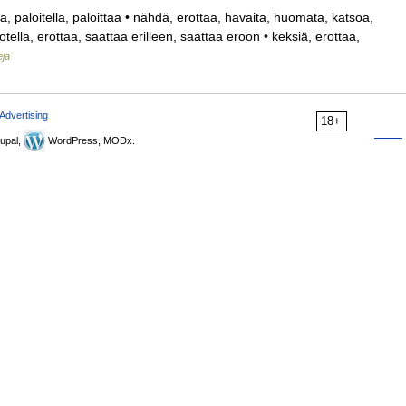
a, paloitella, paloittaa • nähdä, erottaa, havaita, huomata, katsoa,
otella, erottaa, saattaa erilleen, saattaa eroon • keksiä, erottaa,
ejä
Advertising
18+
upal,
WordPress, MODx.