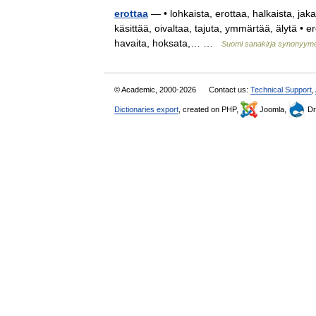
erottaa
— • lohkaista, erottaa, halkaista, jaka
käsittää, oivaltaa, tajuta, ymmärtää, älytä • er
havaita, hoksata,… …
Suomi sanakirja synonyym
© Academic, 2000-2026
Contact us:
Technical Support
,
Dictionaries export
, created on PHP,
Joomla,
Dr