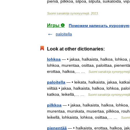
pieniä
,
pilkkoa
,
silpoa
,
silputa
,
suikaloida
,
vii
Suomi
sanakirja
synonyymejä
.
2013
.
Игры ⚽
Поможем написать курсовую
paloitella
Look at other dictionaries:
lohkoa
— • jakaa, halkaista, halkoa, lohkoa, pa
lohkoa, murentaa, osittaa, paloittaa, pienentää,
erottaa, halkoa,… …
Suomi sanakirja synonyymej
paloitella
— • leikata, halkaista, jakaa, katkai
viiltää • jakaa, halkaista, halkoa, lohkoa, paloi
katkoa, leikellä,… …
Suomi sanakirja synonyymejä
pilkkoa
— • jakaa, halkaista, halkoa, lohkoa, p
murentaa, murskata, musertaa, pilkkoa, rouhia
leikellä, lohkaista, lohkoa, osittaa,… …
Suomi
pienentää
— • halkaista, erottaa, halkoa, jakaa