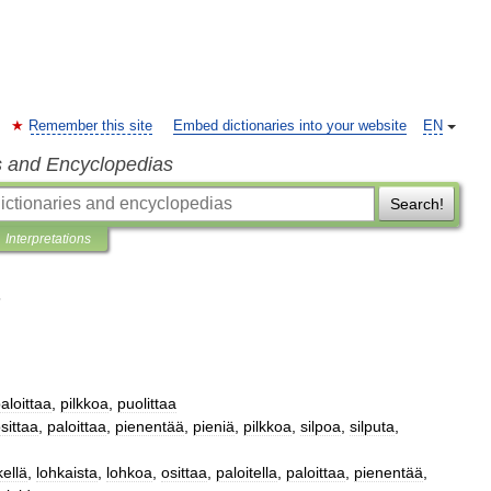
Remember this site
Embed dictionaries into your website
EN
s and Encyclopedias
Search!
Interpretations
aloittaa
,
pilkkoa
,
puolittaa
sittaa
,
paloittaa
,
pienentää
,
pieniä
,
pilkkoa
,
silpoa
,
silputa
,
kellä
,
lohkaista
,
lohkoa
,
osittaa
,
paloitella
,
paloittaa
,
pienentää
,