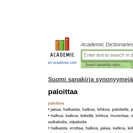
Academic Dictionarie
en-academic.com
Suomi sanakirja synonyymejä
Suomi sanakirja synonyymejä
paloittaa
paloittaa
•
jakaa
,
halkaista
,
halkoa
,
lohkoa
,
paloitella
,
p
•
halkoa
,
katkoa
,
leikellä
,
lohkoa
,
murentaa
,
o
suikaloida
,
viipaloida
•
halkaista
,
erottaa
,
halkoa
,
jakaa
,
katkoa
,
lei